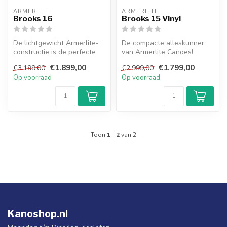
ARMERLITE
ARMERLITE
Brooks 16
Brooks 15 Vinyl
De lichtgewicht Armerlite-
De compacte alleskunner
constructie is de perfecte
van Armerlite Canoes!
combinatie tussen kracht
€1.899,00
€1.799,00
€3.199,00
€2.999,00
en...
Op voorraad
Op voorraad
Toon
1
-
2
van 2
Kanoshop.nl