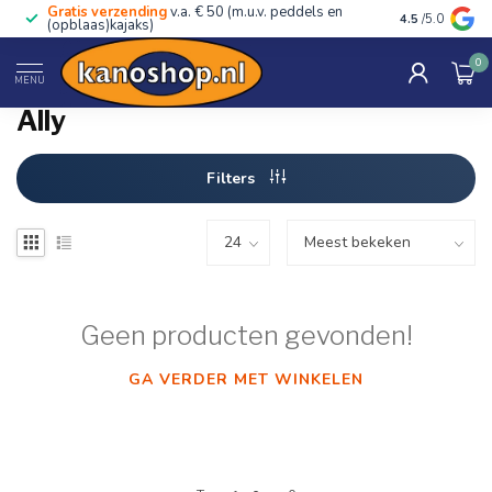
Gratis verzending
v.a. € 50 (m.u.v. peddels en
Advies van ec
4.5
/5.0
(opblaas)kajaks)
0
Home
/
Merken
/
Ally
MENU
Ally
Filters
Geen producten gevonden!
GA VERDER MET WINKELEN