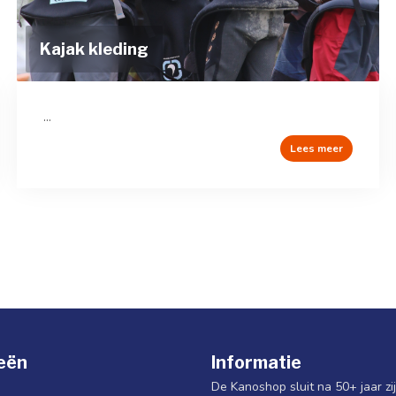
Kajak kleding
...
Lees meer
eën
Informatie
De Kanoshop sluit na 50+ jaar zi