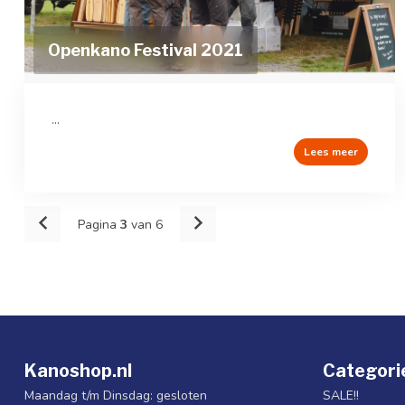
Openkano Festival 2021
...
Lees meer
Pagina
3
van 6
Kanoshop.nl
Categori
Maandag t/m Dinsdag: gesloten
SALE!!