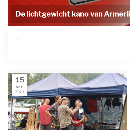
De lichtgewicht kano van Armerl
...
15
SEP
2021