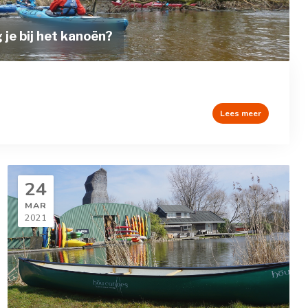
je bij het kanoën?
Lees meer
24
MAR
2021