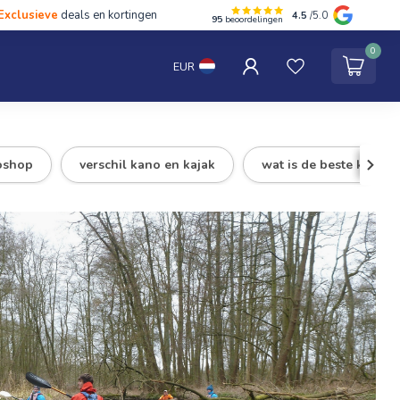
Exclusieve
deals en kortingen
4.5
/5.0
95
beoordelingen
hten
Tentipi
Blog
Spaar punten
Contact
0
EUR
oshop
verschil kano en kajak
wat is de beste kano