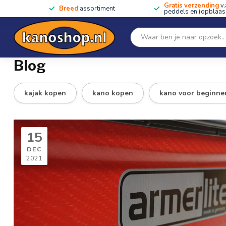
Gratis verzending
v.
Breed
assortiment
peddels en (opblaas)
Home
SALE!!
Kano's, kajaks & SUP's
Peddels
Home
/
Blog
Blog
kajak kopen
kano kopen
kano voor beginne
15
DEC
2021