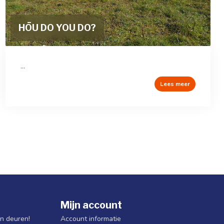
HŌU DO YOU DO?
...
Lees meer
Mijn account
jn deuren!
Account informatie