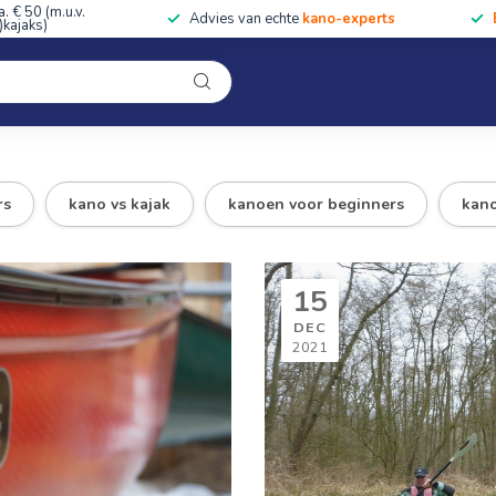
a. € 50 (m.u.v.
Advies van echte
kano-experts
kajaks)
Kleding
Uitrusting
Accessoires
Cursussen & Toc
Onze winkel
rs
kano vs kajak
kanoen voor beginners
kan
15
DEC
2021