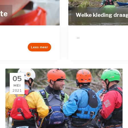
ite
Welke kleding draag 
...
Lees meer
05
MEI
2021