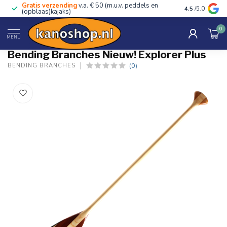
Gratis verzending
v.a. € 50 (m.u.v. peddels en
Advies van ec
4.5
/5.0
(opblaas)kajaks)
0
Home
/
Nieuw! Explorer Plus
MENU
Bending Branches Nieuw! Explorer Plus
(0)
BENDING BRANCHES