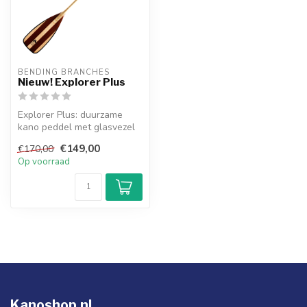
BENDING BRANCHES
Nieuw! Explorer Plus
Explorer Plus: duurzame
kano peddel met glasvezel
blad, sterke gelamineerde
€149,00
€170,00
scha...
Op voorraad
Kanoshop.nl