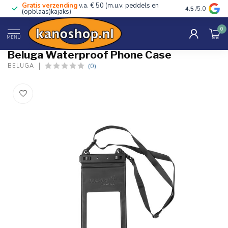
Gratis verzending
v.a. € 50 (m.u.v. peddels en
Advies van ec
4.5
/5.0
(opblaas)kajaks)
0
Home
/
Waterproof Phone Case
MENU
Beluga Waterproof Phone Case
(0)
BELUGA