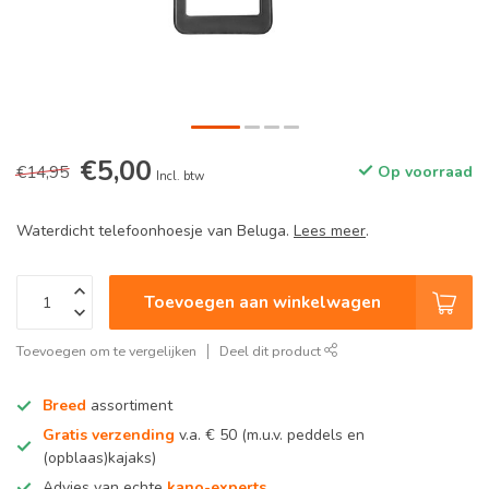
€5,00
€14,95
Op voorraad
Incl. btw
Waterdicht telefoonhoesje van Beluga.
Lees meer
.
Toevoegen aan winkelwagen
Toevoegen om te vergelijken
Deel dit product
Breed
assortiment
Gratis verzending
v.a. € 50 (m.u.v. peddels en
(opblaas)kajaks)
Advies van echte
kano-experts