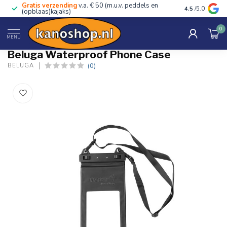
Gratis verzending
v.a. € 50 (m.u.v. peddels en
Advies van ec
4.5
/5.0
(opblaas)kajaks)
0
Home
/
Waterproof Phone Case
MENU
Beluga Waterproof Phone Case
(0)
BELUGA