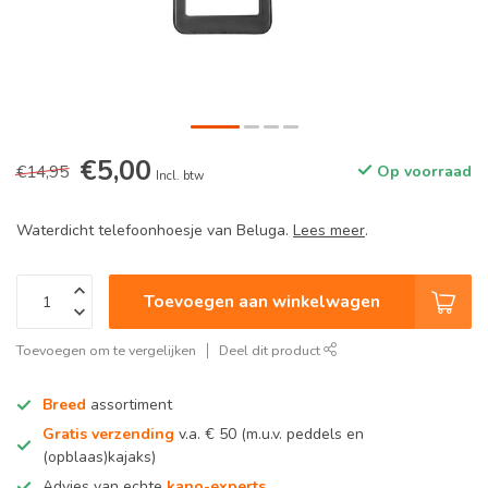
€5,00
€14,95
Op voorraad
Incl. btw
Waterdicht telefoonhoesje van Beluga.
Lees meer
.
Toevoegen aan winkelwagen
Toevoegen om te vergelijken
Deel dit product
Breed
assortiment
Gratis verzending
v.a. € 50 (m.u.v. peddels en
(opblaas)kajaks)
Advies van echte
kano-experts