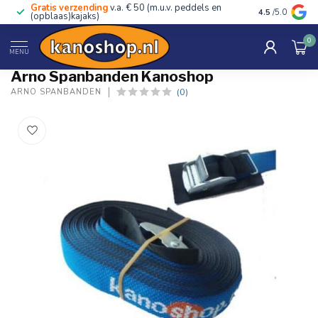
Gratis verzending
v.a. € 50 (m.u.v. peddels en
Advies van ec
4.5
/5.0
(opblaas)kajaks)
0
Home
/
Kanoshop
MENU
Arno Spanbanden Kanoshop
(0)
ARNO SPANBANDEN