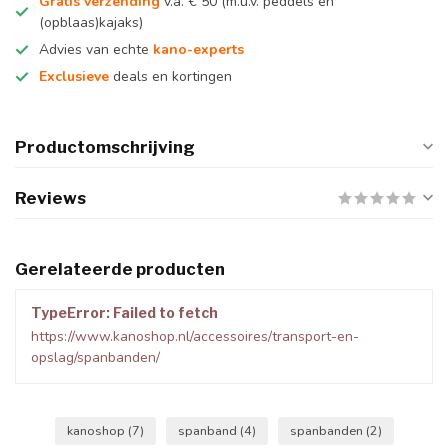
Gratis verzending
v.a. € 50 (m.u.v. peddels en
(opblaas)kajaks)
Advies van echte
kano-experts
Exclusieve
deals en kortingen
Productomschrijving
Reviews
Gerelateerde producten
TypeError: Failed to fetch
https://www.kanoshop.nl/accessoires/transport-en-
opslag/spanbanden/
kanoshop
(7)
spanband
(4)
spanbanden
(2)