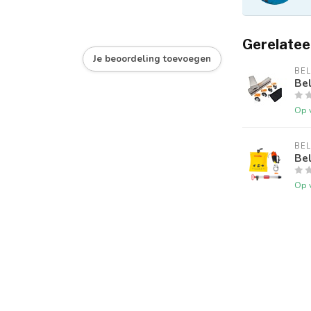
Gerelatee
Je beoordeling toevoegen
BE
Bel
Op 
BE
Bel
Op 