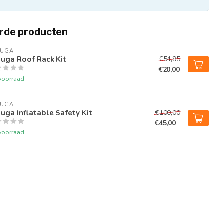
rde producten
LUGA
uga Roof Rack Kit
€54,95
€20,00
voorraad
LUGA
uga Inflatable Safety Kit
€100,00
€45,00
voorraad