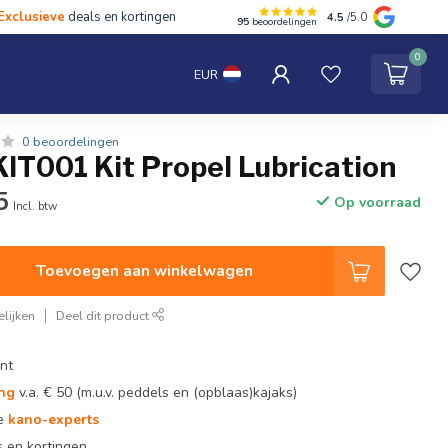
Exclusieve
deals en kortingen
4.5
/5.0
95
beoordelingen
hten
Tentipi
Blog
Spaar punten
Contact
0
EUR
0 beoordelingen
IT001 Kit Propel Lubrication
5
Op voorraad
Incl. btw
Toevoegen aan winkelwagen
lijken
Deel dit product
nt
ing
v.a. € 50 (m.u.v. peddels en (opblaas)kajaks)
te
kano-experts
 en kortingen