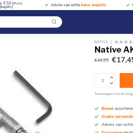
a. € 50 (m.u.v.
Advies van echte
kano-experts
kajaks)
Kleding
Uitrusting
Accessoires
Cursussen & Toc
Onze winkel
NATIVE
Native AK
€17,4
€49,95
Toevoegen om te verge
Breed
assortime
Gratis verzend
Advies van ech
Exclusieve
deals