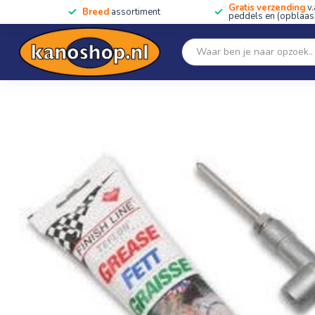
Gratis verzending
v.
Breed
assortiment
peddels en (opblaas)
Home
SALE!!
Kano's, kajaks & SUP's
Peddels
Home
/
AKIT001 Kit Propel Lubrication