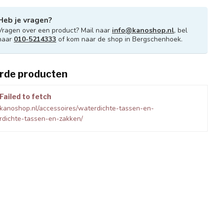
Heb je vragen?
Vragen over een product? Mail naar
info@kanoshop.nl
, bel
naar
010-5214333
of kom naar de shop in Bergschenhoek.
rde producten
Failed to fetch
kanoshop.nl/accessoires/waterdichte-tassen-en-
rdichte-tassen-en-zakken/