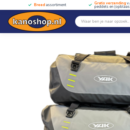
Gratis verzending
v.
Breed
assortiment
peddels en (opblaas)
Home
SALE!!
Kano's, kajaks & SUP's
Peddels
Home
/
Yak DryDuffel Rolltop 90L