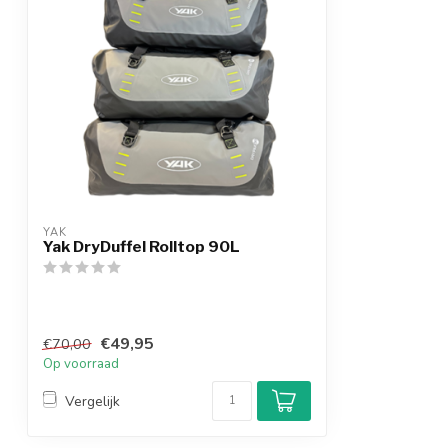
YAK
Yak DryDuffel Rolltop 90L
€49,95
€70,00
Op voorraad
Vergelijk