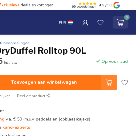
Exclusieve
deals en kortingen
4.5
/5.0
95
beoordelingen
hten
Tentipi
Blog
Spaar punten
Contact
0
EUR
0 beoordelingen
ryDuffel Rolltop 90L
5
Op voorraad
Incl. btw
Toevoegen aan winkelwagen
lijken
Deel dit product
nt
ing
v.a. € 50 (m.u.v. peddels en (opblaas)kajaks)
te
kano-experts
 en kortingen