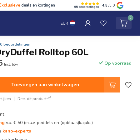
Exclusieve
deals en kortingen
4.5
/5.0
95
beoordelingen
hten
Tentipi
Blog
Spaar punten
Contact
0
EUR
0 beoordelingen
ryDuffel Rolltop 60L
5
Op voorraad
Incl. btw
Toevoegen aan winkelwagen
lijken
Deel dit product
nt
ing
v.a. € 50 (m.u.v. peddels en (opblaas)kajaks)
te
kano-experts
 en kortingen