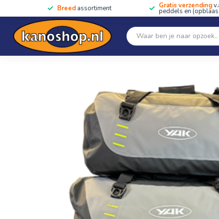
Gratis verzending
v.
Breed
assortiment
peddels en (opblaas)
Home
SALE!!
Kano's, kajaks & SUP's
Peddels
Home
/
Yak DryDuffel Rolltop 60L