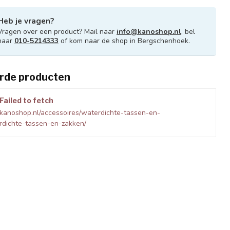
Heb je vragen?
Vragen over een product? Mail naar
info@kanoshop.nl
, bel
naar
010-5214333
of kom naar de shop in Bergschenhoek.
rde producten
Failed to fetch
kanoshop.nl/accessoires/waterdichte-tassen-en-
rdichte-tassen-en-zakken/