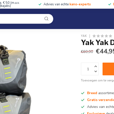
a. € 50 (m.u.v.
Advies van echte
kano-experts
kajaks)
Kleding
Uitrusting
Accessoires
Cursussen & Toc
Onze winkel
YAK
Yak Yak D
€44,9
€60,00
Toevoegen om te verge
Breed
assortime
Gratis verzend
Advies van ech
Exclusieve
deals