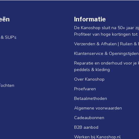
eën
Informatie
De Kanoshop sluit na 50+ jaar zi
Profiteer van hoge kortingen tot
s & SUP's
Verzenden & Afhalen | Ruilen &
Klantenservice & Openingstijden
Reparatie en onderhoud voor je k
peddels & kleding
Over Kanoshop
Tochten
Proefvaren
Betaalmethoden
Algemene voorwaarden
Cadeaubonnen
B2B aanbod
Werken bij Kanoshop.nl