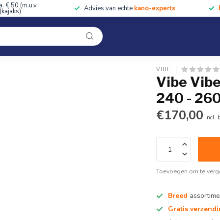
a. € 50 (m.u.v.
Advies van echte
kano-experts
kajaks)
Kleding
Uitrusting
Accessoires
Cursussen & Toc
Onze winkel
lue
VIBE
Vibe Vib
240 - 26
€170,00
Incl. 
Toevoegen om te verge
Breed
assortime
Gratis verzend