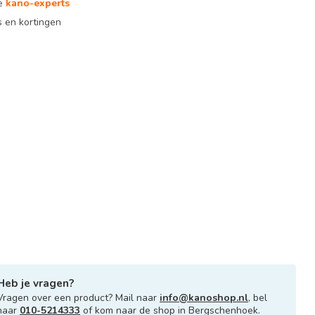
te
kano-experts
 en kortingen
Heb je vragen?
Vragen over een product? Mail naar
info@kanoshop.nl
, bel
naar
010-5214333
of kom naar de shop in Bergschenhoek.