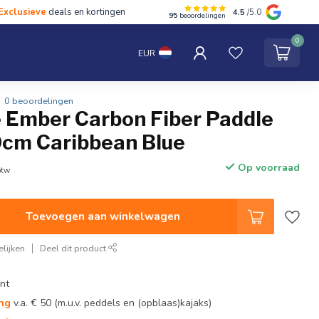
Exclusieve
deals en kortingen
4.5
/5.0
95
beoordelingen
hten
Tentipi
Blog
Spaar punten
Contact
0
EUR
0 beoordelingen
e Ember Carbon Fiber Paddle
0cm Caribbean Blue
Op voorraad
btw
Toevoegen aan winkelwagen
lijken
Deel dit product
nt
ing
v.a. € 50 (m.u.v. peddels en (opblaas)kajaks)