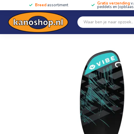
Gratis verzending
v.
Breed
assortiment
peddels en (opblaas)
Home
SALE!!
Kano's, kajaks & SUP's
Peddels
Home
/
Vibe Ember Carbon Fiber Paddle 240 - 260cm Caribbean B