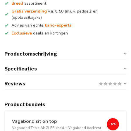
Breed
assortiment
Gratis verzending
v.a. € 50 (m.u.v. peddels en
(opblaas)kajaks)
Advies van echte
kano-experts
Exclusieve
deals en kortingen
Productomschrijving
Specificaties
Reviews
Product bundels
Vagabond sit on top
-6%
Vagabond Tarka ANGLER khaki
+
Vagabond backrest