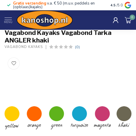
Gratis verzending
v.a. € 50 (m.u.v. peddels en
Advies van ec
4.5
/5.0
(opblaas)kajaks)
0
Home
/
Vagabond Tarka ANGLER khaki
MENU
Vagabond Kayaks Vagabond Tarka
ANGLER khaki
(0)
VAGABOND KAYAKS