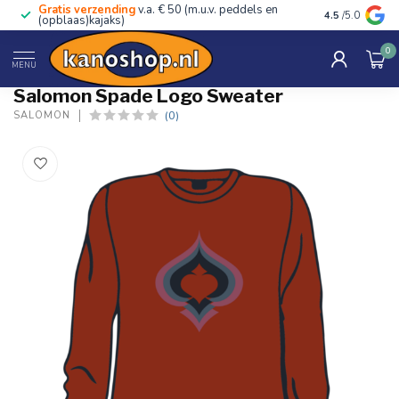
Gratis verzending
v.a. € 50 (m.u.v. peddels en
Advies van ec
4.5
/5.0
(opblaas)kajaks)
0
Home
/
Spade Logo Sweater
MENU
Salomon Spade Logo Sweater
(0)
SALOMON