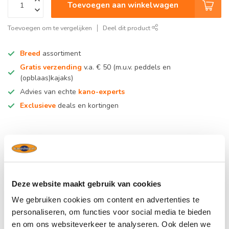
Toevoegen aan winkelwagen
Toevoegen om te vergelijken
Deel dit product
Breed
assortiment
Gratis verzending
v.a. € 50 (m.u.v. peddels en
(opblaas)kajaks)
Advies van echte
kano-experts
Exclusieve
deals en kortingen
Productomschrijving
Reviews
Deze website maakt gebruik van cookies
We gebruiken cookies om content en advertenties te
Gerelateerde producten
personaliseren, om functies voor social media te bieden
en om ons websiteverkeer te analyseren. Ook delen we
TypeError: Failed to fetch