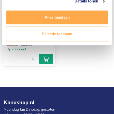
Details tonen
SALOMON
Alles toestaan
Spade Logo Sweater
Katoenen sweater met het
Selectie toestaan
Spade Logo.
€29,95
€45,00
Op voorraad
Kanoshop.nl
Maandag t/m Dinsdag: gesloten