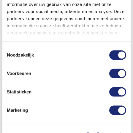
informatie over uw gebruik van onze site met onze
https://www.kanoshop.nl/kleding/outdoor-en-sporten/shirts-
partners voor social media, adverteren en analyse. Deze
hoodies/
partners kunnen deze gegevens combineren met andere
informatie die u aan ze heeft verstrekt of die ze hebben
verzameld op basis van uw gebruik van hun services.
Heb je vragen?
Vragen over een product? Mail naar
info@kanoshop.nl
, bel naar
010-5214333
of
Toestemmingsselectie
kom naar de shop in Bergschenhoek.
Noodzakelijk
Voorkeuren
Recent bekeken
Statistieken
-33%
Marketing