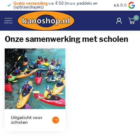
Gratis verzending
v.a. € 50 (m.u.v. peddels en
Advies van ec
4.5
/5.0
(opblaas)kajaks)
0
Home
/
Scholen
MENU
Onze samenwerking met scholen
Uitgelicht voor
scholen