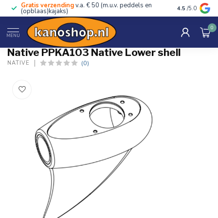
Gratis verzending
v.a. € 50 (m.u.v. peddels en
Advies van ec
4.5
/5.0
(opblaas)kajaks)
0
Home
/
PPKA103 Native Lower shell
MENU
Native PPKA103 Native Lower shell
(0)
NATIVE