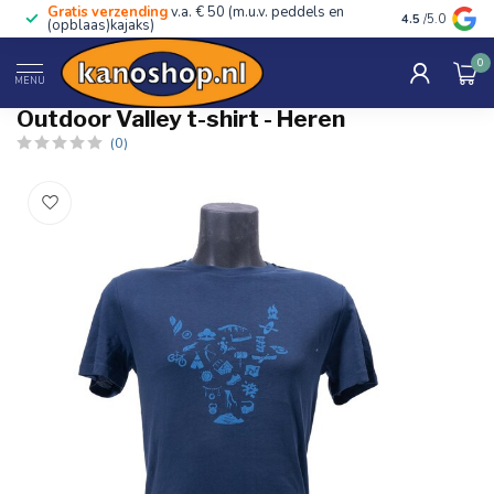
Gratis verzending
v.a. € 50 (m.u.v. peddels en
Advies van ec
4.5
/5.0
(opblaas)kajaks)
0
Home
/
Outdoor Valley t-shirt - Heren
MENU
Outdoor Valley t-shirt - Heren
(0)