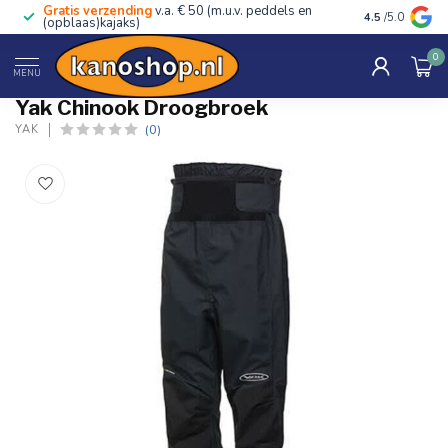
Gratis verzending
v.a. € 50 (m.u.v. peddels en
Advies van ec
4.5
/5.0
(opblaas)kajaks)
0
Home
/
Chinook Droogbroek
MENU
Yak Chinook Droogbroek
(0)
YAK