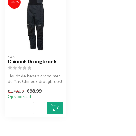
-45%
YAK
Chinook Droogbroek
Houdt de benen droog met
de Yak Chinook droogbroek!
€98,99
€179,95
Op voorraad