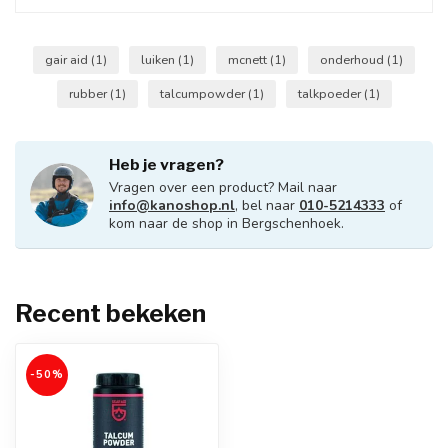
gair aid
(1)
luiken
(1)
mcnett
(1)
onderhoud
(1)
rubber
(1)
talcumpowder
(1)
talkpoeder
(1)
Heb je vragen?
Vragen over een product? Mail naar
info@kanoshop.nl
, bel naar
010-5214333
of
kom naar de shop in Bergschenhoek.
Recent bekeken
-50%