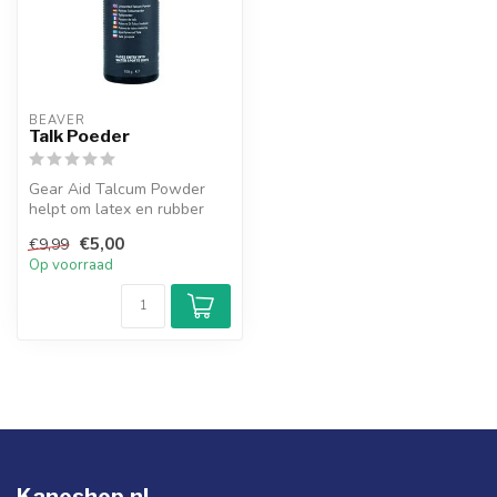
BEAVER
Talk Poeder
Gear Aid Talcum Powder
helpt om latex en rubber
seals te behouden tijdens
€5,00
€9,99
lopsla...
Op voorraad