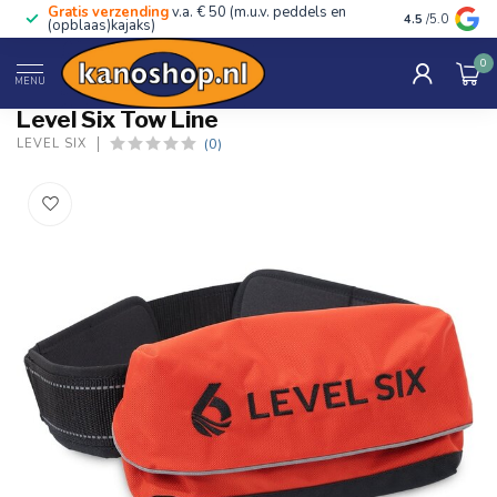
Gratis verzending
v.a. € 50 (m.u.v. peddels en
Advies van ec
4.5
/5.0
(opblaas)kajaks)
0
Home
/
Tow Line
MENU
Level Six Tow Line
(0)
LEVEL SIX