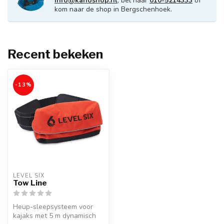
info@kanoshop.nl
, bel naar
010-5214333
of
kom naar de shop in Bergschenhoek.
Recent bekeken
-13%
LEVEL SIX
Tow Line
Heup-sleepsysteem voor
kajaks met 5 m dynamisch