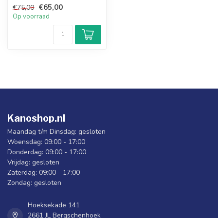
touw, snelontgrendeling en
€65,00
€75,00
schok...
Op voorraad
Kanoshop.nl
Maandag t/m Dinsdag: gesloten
Woensdag: 09:00 - 17:00
Donderdag: 09:00 - 17:00
Vrijdag: gesloten
Zaterdag: 09:00 - 17:00
Zondag: gesloten
Hoeksekade 141
2661 JL Bergschenhoek