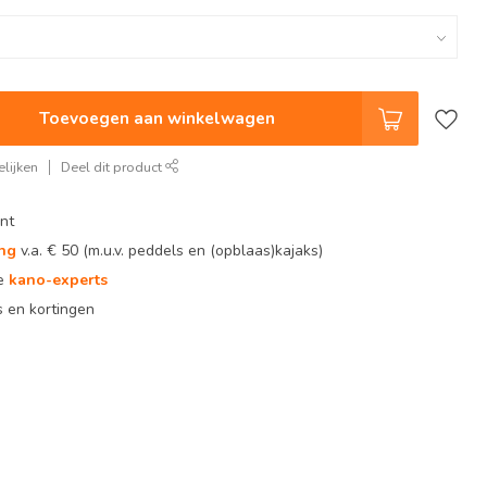
Toevoegen aan winkelwagen
lijken
Deel dit product
nt
ing
v.a. € 50 (m.u.v. peddels en (opblaas)kajaks)
te
kano-experts
 en kortingen