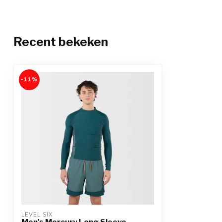
Recent bekeken
-11%
LEVEL SIX
Men's Mercury Long Sleeve