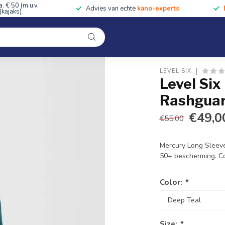
a. € 50 (m.u.v.
Advies van echte
kano-experts
kajaks)
Kleding
Uitrusting
Accessoires
Cursussen & Toc
Onze winkel
LEVEL SIX
Level Six
Rashgua
€49,0
€55,00
Mercury Long Sleeve
50+ bescherming. Co
Color:
*
Size:
*