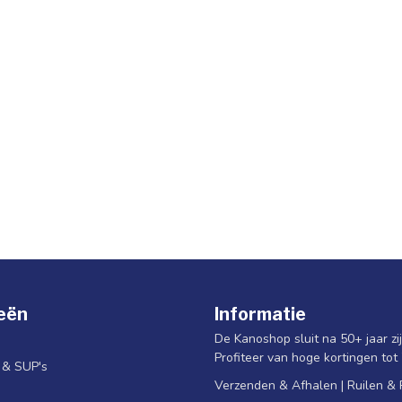
eën
Informatie
De Kanoshop sluit na 50+ jaar zi
Profiteer van hoge kortingen tot
s & SUP's
Verzenden & Afhalen | Ruilen &