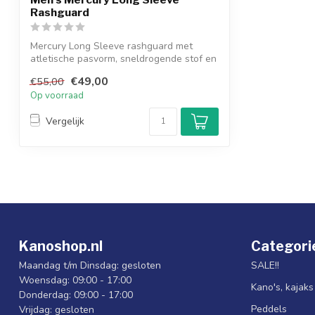
Rashguard
Mercury Long Sleeve rashguard met
atletische pasvorm, sneldrogende stof en
UPF 5...
€49,00
€55,00
Op voorraad
Vergelijk
Kanoshop.nl
Categori
Maandag t/m Dinsdag: gesloten
SALE!!
Woensdag: 09:00 - 17:00
Kano's, kajak
Donderdag: 09:00 - 17:00
Peddels
Vrijdag: gesloten