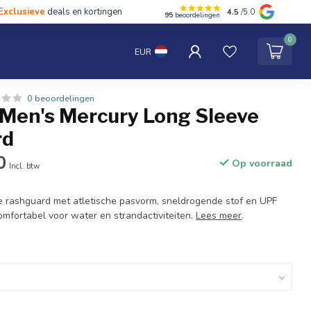
Exclusieve
deals en kortingen
4.5
/5.0
95
beoordelingen
hten
Tentipi
Blog
Spaar punten
Contact
0
EUR
0 beoordelingen
 Men's Mercury Long Sleeve
rd
0
Op voorraad
Incl. btw
 rashguard met atletische pasvorm, sneldrogende stof en UPF
mfortabel voor water en strandactiviteiten.
Lees meer
.