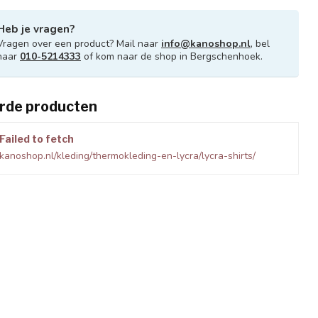
Heb je vragen?
Vragen over een product? Mail naar
info@kanoshop.nl
, bel
naar
010-5214333
of kom naar de shop in Bergschenhoek.
rde producten
Failed to fetch
kanoshop.nl/kleding/thermokleding-en-lycra/lycra-shirts/