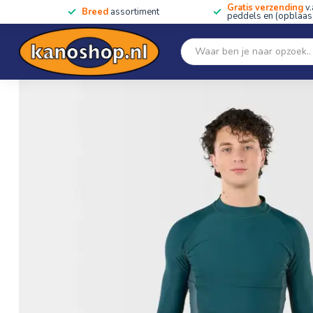
Gratis verzending
v.
Breed
assortiment
peddels en (opblaas)
Home
SALE!!
Kano's, kajaks & SUP's
Peddels
Home
/
Men's Mercury Long Sleeve Rashguard