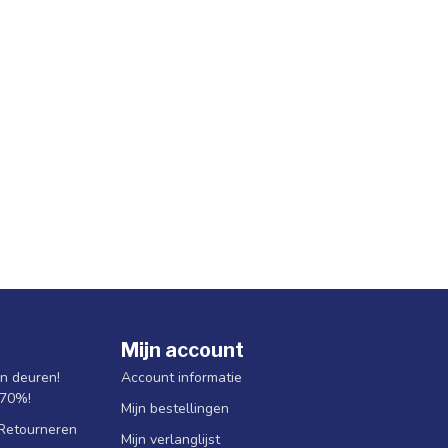
Mijn account
jn deuren!
Account informatie
 70%!
Mijn bestellingen
 Retourneren
Mijn verlanglijst