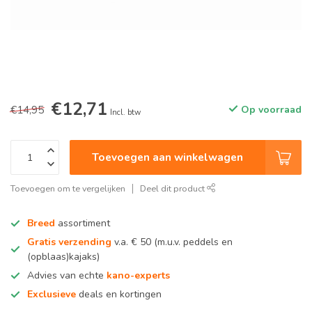
€12,71
€14,95
Op voorraad
Incl. btw
Toevoegen aan winkelwagen
Toevoegen om te vergelijken
Deel dit product
Breed
assortiment
Gratis verzending
v.a. € 50 (m.u.v. peddels en
(opblaas)kajaks)
Advies van echte
kano-experts
Exclusieve
deals en kortingen