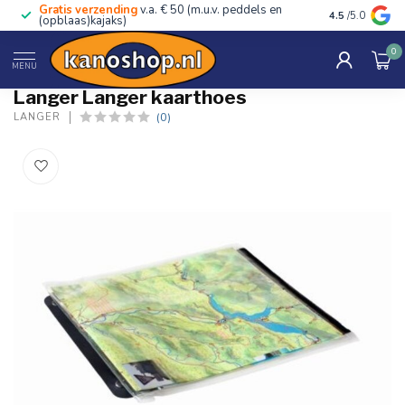
Gratis verzending
v.a. € 50 (m.u.v. peddels en
Advies van ec
4.5
/5.0
(opblaas)kajaks)
0
Home
/
Langer kaarthoes
MENU
Langer Langer kaarthoes
(0)
LANGER