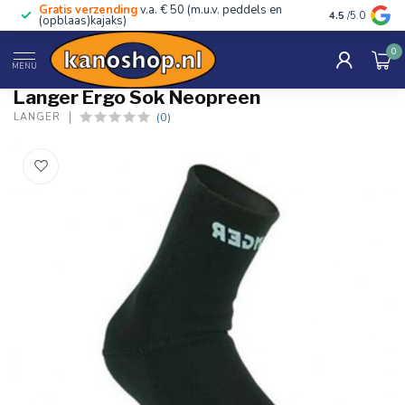
Gratis verzending
v.a. € 50 (m.u.v. peddels en
Advies van ec
4.5
/5.0
(opblaas)kajaks)
0
Home
/
Ergo Sok Neopreen
MENU
Langer Ergo Sok Neopreen
(0)
LANGER