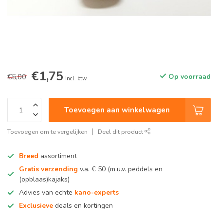
€1,75
€5,00
Op voorraad
Incl. btw
Toevoegen aan winkelwagen
Toevoegen om te vergelijken
Deel dit product
Breed
assortiment
Gratis verzending
v.a. € 50 (m.u.v. peddels en
(opblaas)kajaks)
Advies van echte
kano-experts
Exclusieve
deals en kortingen