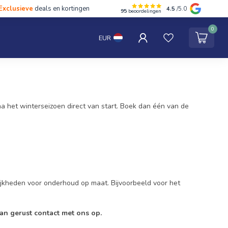
Exclusieve
deals en kortingen
4.5
/5.0
95
beoordelingen
hten
Tentipi
Blog
Spaar punten
Contact
0
EUR
 na het winterseizoen direct van start. Boek dan één van de
jkheden voor onderhoud op maat. Bijvoorbeeld voor het
an gerust contact met ons op.