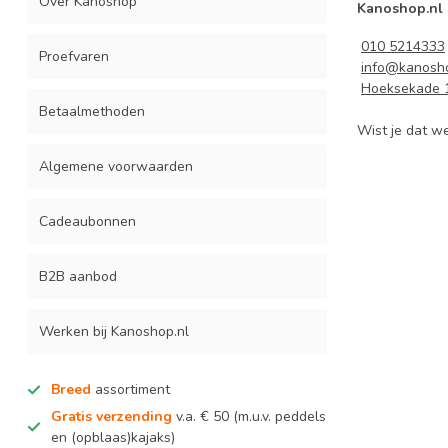
Over Kanoshop
Kanoshop.nl
010 5214333
Proefvaren
info@kanosho
Hoeksekade 
Betaalmethoden
Wist je dat w
Algemene voorwaarden
Cadeaubonnen
B2B aanbod
Werken bij Kanoshop.nl
Breed
assortiment
Gratis verzending
v.a. € 50 (m.u.v. peddels
en (opblaas)kajaks)