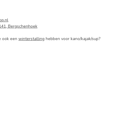
p.nl
141, Bergschenhoek
e ook een
winterstalling
hebben voor kano/kajak/sup?