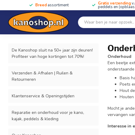
Gratis verzending
v.
Breed
assortiment
peddels en (opblaas)
Home
SALE!!
Kano's, kajaks & SUP's
Peddels
Home
/
Kano's, kajaks & SUP's
/
Onderhoud
/
Onderhoudsbe
Onderh
De Kanoshop sluit na 50+ jaar zijn deuren!
Profiteer van hoge kortingen tot 70%!
Onderhoud
Een beetje ext
onderstaande
Verzenden & Afhalen | Ruilen &
Basis h
Retourneren
Poets e
Hout de
Klantenservice & Openingstijden
Houten 
Mocht je ande
Reparatie en onderhoud voor je kano,
vervangen van
kajak, peddels & kleding
Interesse in