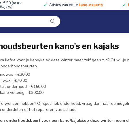
a. € 50 (m.u.v.
Advies van echte
kano-experts
kajaks)
Kleding
Uitrusting
Accessoires
Cursussen & Toc
Onze winkel
urt
oudsbeurten kano's en kajaks
ra liefde voor je kano/kajak deze winter maar zelf geen tijd? Of wil je
 onderhoudsbeurten.
andwas - €30,00
n wax - €70,00
tail onderhoud - €150,00
kano volledig - €300,00
re wensen hebben? Of specifiek onderhoud, vraag dan naar de mogeli
 onderdelen of het repareren van schade.
 een onderhoudsbeurt voor een kano/kajak/sup deze winter neem d