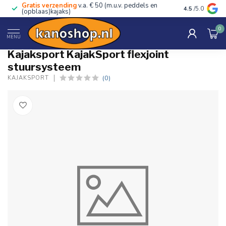
Gratis verzending
v.a. € 50 (m.u.v. peddels en
Advies van ec
4.5
/5.0
(opblaas)kajaks)
0
Home
/
KajakSport flexjoint stuursysteem
MENU
Kajaksport KajakSport flexjoint
stuursysteem
(0)
KAJAKSPORT