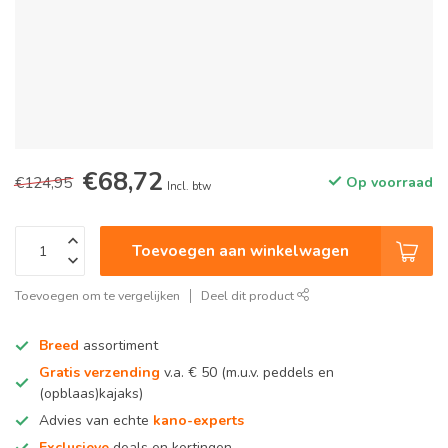
€68,72
€124,95
Op voorraad
Incl. btw
Toevoegen aan winkelwagen
Toevoegen om te vergelijken
Deel dit product
Breed
assortiment
Gratis verzending
v.a. € 50 (m.u.v. peddels en
(opblaas)kajaks)
Advies van echte
kano-experts
Exclusieve
deals en kortingen