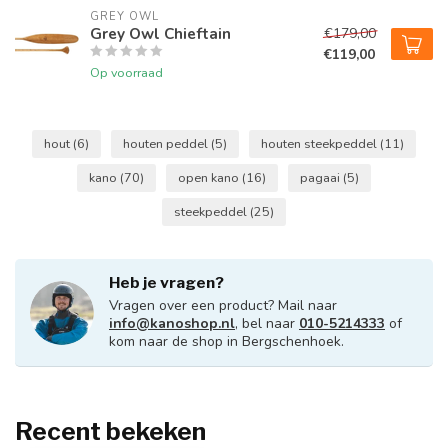
GREY OWL
Grey Owl Chieftain
€179,00
€119,00
Op voorraad
hout
(6)
houten peddel
(5)
houten steekpeddel
(11)
kano
(70)
open kano
(16)
pagaai
(5)
steekpeddel
(25)
Heb je vragen?
Vragen over een product? Mail naar
info@kanoshop.nl
, bel naar
010-5214333
of
kom naar de shop in Bergschenhoek.
Recent bekeken