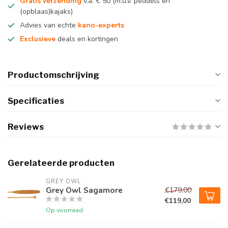
Gratis verzending
v.a. € 50 (m.u.v. peddels en
(opblaas)kajaks)
Advies van echte
kano-experts
Exclusieve
deals en kortingen
Productomschrijving
Specificaties
Reviews
Gerelateerde producten
GREY OWL
Grey Owl Sagamore
€179,00
€119,00
Op voorraad