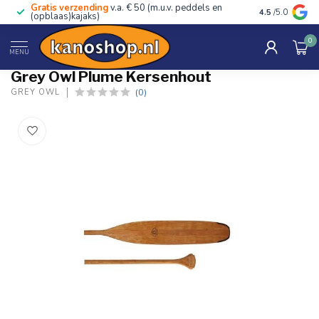
Gratis verzending
v.a. € 50 (m.u.v. peddels en
Advies van ec
4.5
/5.0
(opblaas)kajaks)
0
Home
/
Plume Kersenhout
MENU
Grey Owl Plume Kersenhout
(0)
GREY OWL