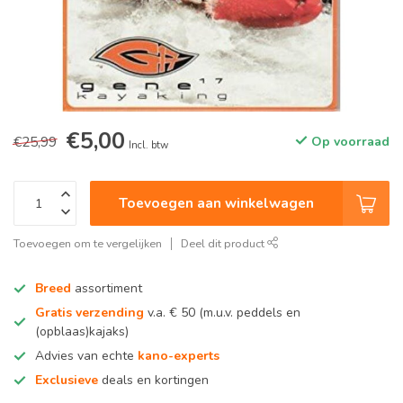
€5,00
€25,99
Op voorraad
Incl. btw
Toevoegen aan winkelwagen
Toevoegen om te vergelijken
Deel dit product
Breed
assortiment
Gratis verzending
v.a. € 50 (m.u.v. peddels en
(opblaas)kajaks)
Advies van echte
kano-experts
Exclusieve
deals en kortingen