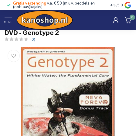
Gratis verzending
v.a. € 50 (m.u.v. peddels en
Advies van ec
4.5
/5.0
(opblaas)kajaks)
0
Home
/
DVD - Genotype 2
MENU
DVD - Genotype 2
(0)