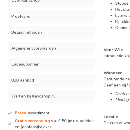
Over Kanoshop
Stoppen
Het stu
Evenwic
Proefvaren
Bij lek
Opbinde
Betaalmethoden
Algemene voorwaarden
Voor Wie
Introductie k
Cadeaubonnen
Wanneer
Gedurende het
B2B aanbod
Geef aan bij "
Ochtend
Werken bij Kanoshop.nl
Middag:
Breed
assortiment
Locatie
Gratis verzending
v.a. € 50 (m.u.v. peddels
De cursus wor
en (opblaas)kajaks)