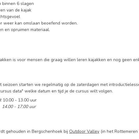
 binnen 6 slagen
ren van de kajak
htsgevoel
ker weer kan omslaan beoefend worden.
n en opruimen materiaal.
ajakken is voor mensen die graag willen leren kajakken en nog geen en
 seizoen starten we regelmatig op de zaterdagen met introductieless
cursus data" welke datum en tijd je de cursus wilt volgen.
:
10.00 - 13.00 uur
 14.00 - 17.00 uur
dt gehouden in Bergschenhoek bij
Outdoor Valley
(in het Rottemeren