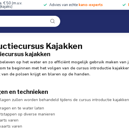
a. € 50 (m.u.v.
Advies van echte
kano-experts
kajaks)
Kleding
Uitrusting
Accessoires
Cursussen & Toc
Onze winkel
uctiecursus Kajakken
tiecursus kajakken
beleven op het water en zo efficiënt mogelijk gebruik maken van 
om te beginnen met het volgen van de cursus introductie kajakken.
st van de polsen krijgt en blaren op de handen.
gen en technieken
lagen zullen worden behandeld tijdens de cursus introductie kajakken
dragen en te water laten
uitstappen op diverse manieren
rts varen
aarts varen