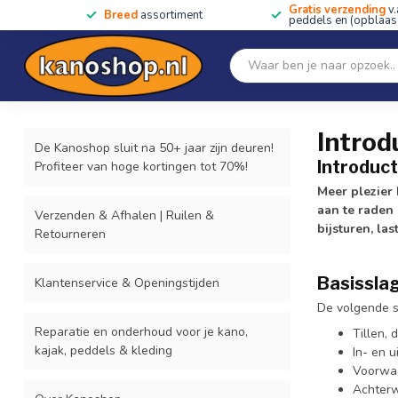
Gratis verzending
v.
Breed
assortiment
peddels en (opblaas)
Home
SALE!!
Kano's, kajaks & SUP's
Peddels
Home
/
Cursussen & Tochten
/
Introductiecursus kajakken
Introd
De Kanoshop sluit na 50+ jaar zijn deuren!
Introduc
Profiteer van hoge kortingen tot 70%!
Meer plezier 
aan te raden 
Verzenden & Afhalen | Ruilen &
bijsturen, la
Retourneren
Basissla
Klantenservice & Openingstijden
De volgende s
Reparatie en onderhoud voor je kano,
Tillen, 
kajak, peddels & kleding
In- en 
Voorwaa
Achterw