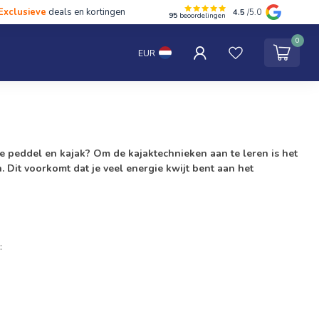
Exclusieve
deals en kortingen
4.5
/5.0
95
beoordelingen
hten
Tentipi
Blog
Spaar punten
Contact
0
EUR
je peddel en kajak? Om de kajaktechnieken aan te leren is het
 Dit voorkomt dat je veel energie kwijt bent aan het
: