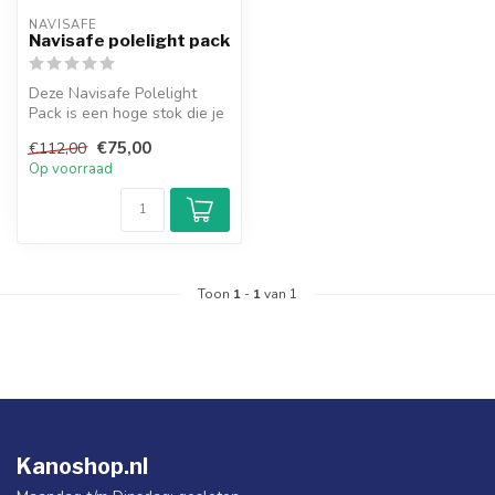
NAVISAFE
Navisafe polelight pack
Deze Navisafe Polelight
Pack is een hoge stok die je
vast maakt aan je boot.
€75,00
€112,00
Aan...
Op voorraad
Toon
1
-
1
van 1
Kanoshop.nl