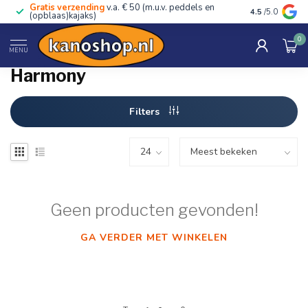
Gratis verzending
v.a. € 50 (m.u.v. peddels en
Advies van ec
4.5
/5.0
(opblaas)kajaks)
0
Home
/
Merken
/
Harmony
MENU
Harmony
Filters
Geen producten gevonden!
GA VERDER MET WINKELEN