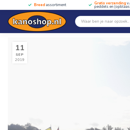
Gratis verzending
v.
Breed
assortiment
peddels en (opblaas)
Home
SALE!!
Kano's, kajaks & SUP's
Peddels
Home
/
Open Kano Festival 2019
/
Blog
11
SEP
2019