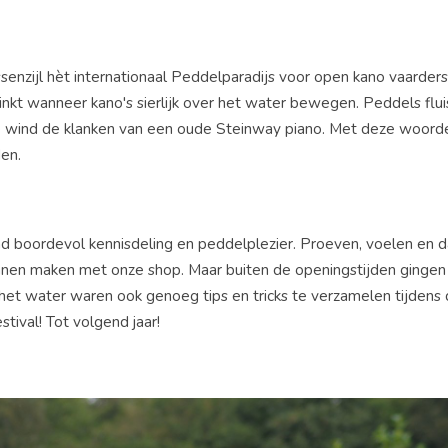
nzijl hèt internationaal Peddelparadijs voor open kano vaarder
inkt wanneer kano's sierlijk over het water bewegen. Peddels flui
r de wind de klanken van een oude Steinway piano. Met deze woor
en.
d boordevol kennisdeling en peddelplezier. Proeven, voelen en d
nnen maken met onze shop. Maar buiten de openingstijden gingen 
het water waren ook genoeg tips en tricks te verzamelen tijdens 
ival! Tot volgend jaar!