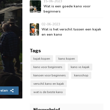
15-06-2023
Wat is een goede kano voor
beginners
02-06-2023
Wat is het verschil tussen een kajak
en een kano
Tags
kajak kopen
kano kopen
kano voor beginners
kano vs kajak
kanoen voor beginners
kanoshop
verschil kano en kajak
elen
wat is de beste kano
Nieuwsbrief