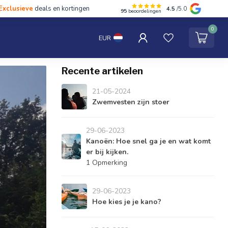
Exclusieve
deals en kortingen
4.5
/5.0
95
beoordelingen
hten
Tentipi
Blog
Spaar punten
Contact
0
EUR
Recente artikelen
21-05-2024
Zwemvesten zijn stoer
29-06-2023
Kanoën: Hoe snel ga je en wat komt
er bij kijken.
1 Opmerking
29-06-2023
Hoe kies je je kano?