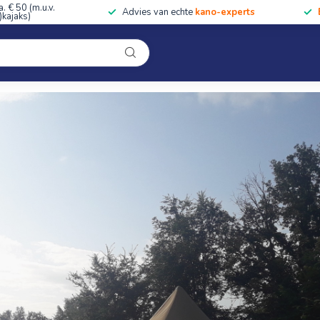
a. € 50 (m.u.v.
Advies van echte
kano-experts
kajaks)
Kleding
Uitrusting
Accessoires
Cursussen & Toc
Onze winkel