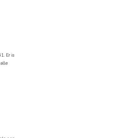
. Er is
alle