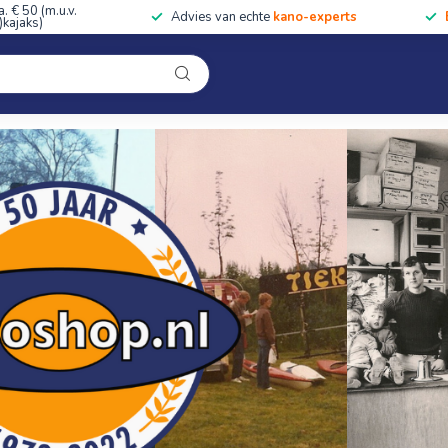
a. € 50 (m.u.v.
Advies van echte
kano-experts
kajaks)
Kleding
Uitrusting
Accessoires
Cursussen & Toc
Onze winkel