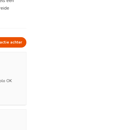
els een
reide
actie achter
solo OK