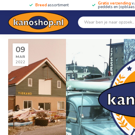
Gratis verzending
v.
Breed
assortiment
peddels en (opblaas)
Home
SALE!!
Kano's, kajaks & SUP's
Peddels
Home
/
Kanoshop 50 jaar! 2022
/
Blog
09
MAR
2022