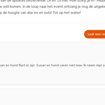
 van de updates betreffende 14 en 15 mei. Hoe schrijf je in? Midd
e wilt komen. In de loop naar het event ontvang je nog de uitgeb
 op de hoogte van alle ins en outs! Tot op het water!
Laat een re
an en hond Bart er zijn. Susan en hond varen niet mee. Ik neem mijn 