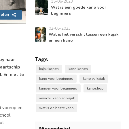
15-06-2023
Wat is een goede kano voor
beginners
elen
02-06-2023
Wat is het verschil tussen een kajak
en een kano
Tags
by naar
vaartschip
kajak kopen
kano kopen
 En niet te
kano voor beginners
kano vs kajak
kanoen voor beginners
kanoshop
verschil kano en kajak
jd voorop en
wat is de beste kano
chool,
ot
Nieuwsbrief