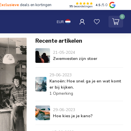
Exclusieve
deals en kortingen
4.5
/5.0
95
beoordelingen
hten
Tentipi
Blog
Spaar punten
Contact
0
EUR
Recente artikelen
21-05-2024
Zwemvesten zijn stoer
29-06-2023
Kanoën: Hoe snel ga je en wat komt
er bij kijken.
1 Opmerking
29-06-2023
Hoe kies je je kano?