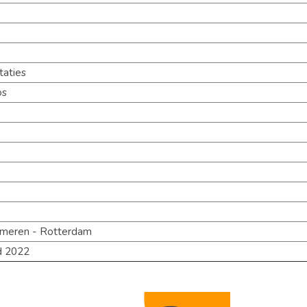
taties
os
emeren - Rotterdam
d 2022