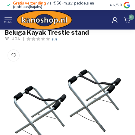
Gratis verzending
v.a. € 50 (m.u.v. peddels en
Advies van ec
4.5
/5.0
(opblaas)kajaks)
0
Home
/
Kayak Trestle stand
MENU
Beluga Kayak Trestle stand
(0)
BELUGA