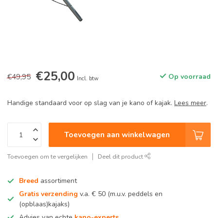
€25,00
€49,95
Op voorraad
Incl. btw
Handige standaard voor op slag van je kano of kajak.
Lees meer
.
Toevoegen aan winkelwagen
Toevoegen om te vergelijken
Deel dit product
Breed
assortiment
Gratis verzending
v.a. € 50 (m.u.v. peddels en
(opblaas)kajaks)
Advies van echte
kano-experts