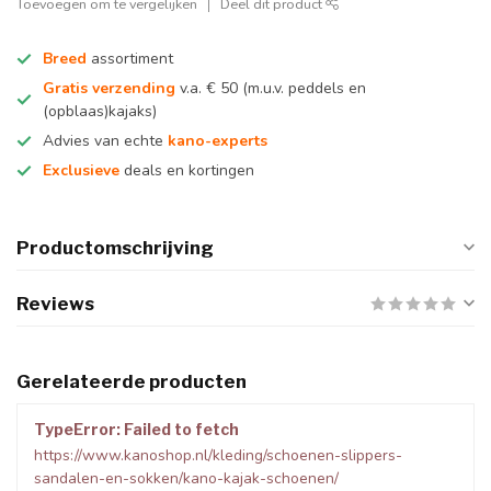
Toevoegen om te vergelijken
Deel dit product
Breed
assortiment
Gratis verzending
v.a. € 50 (m.u.v. peddels en
(opblaas)kajaks)
Advies van echte
kano-experts
Exclusieve
deals en kortingen
Productomschrijving
Reviews
Gerelateerde producten
TypeError: Failed to fetch
https://www.kanoshop.nl/kleding/schoenen-slippers-
sandalen-en-sokken/kano-kajak-schoenen/