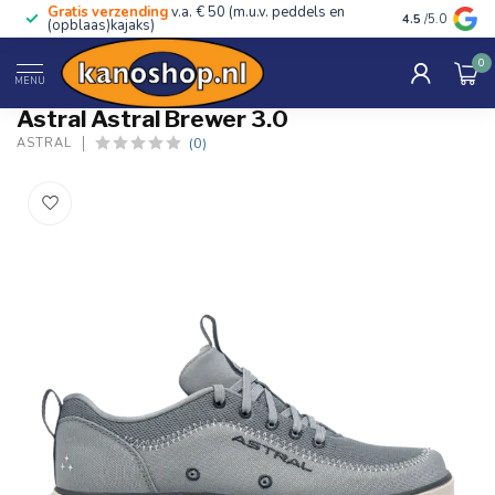
Gratis verzending
v.a. € 50 (m.u.v. peddels en
Advies van ec
4.5
/5.0
(opblaas)kajaks)
0
Home
/
Astral Brewer 3.0
MENU
Astral Astral Brewer 3.0
(0)
ASTRAL