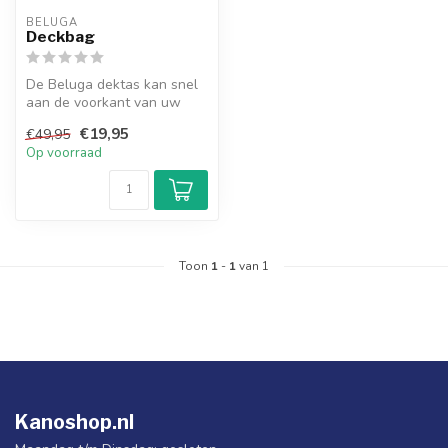
BELUGA
Deckbag
De Beluga dektas kan snel
aan de voorkant van uw
toerkajak worden bevestigd
€19,95
€49,95
Op voorraad
Toon
1
-
1
van 1
Kanoshop.nl