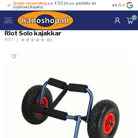
Gratis verzending
v.a. € 50 (m.u.v. peddels en
Advies van ec
4.5
/5.0
(opblaas)kajaks)
0
Home
/
Solo kajakkar
MENU
Riot Solo kajakkar
(0)
RIOT