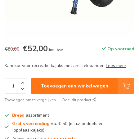
€52,00
€80,00
Op voorraad
Incl. btw
Kanokar voor recreatie kajaks met anti-lek banden
Lees meer
.
Toevoegen aan winkelwagen
Toevoegen om te vergelijken
Deel dit product
Breed
assortiment
Gratis verzending
v.a. € 50 (m.u.v. peddels en
(opblaas)kajaks)
Advies van echte
kano-experts