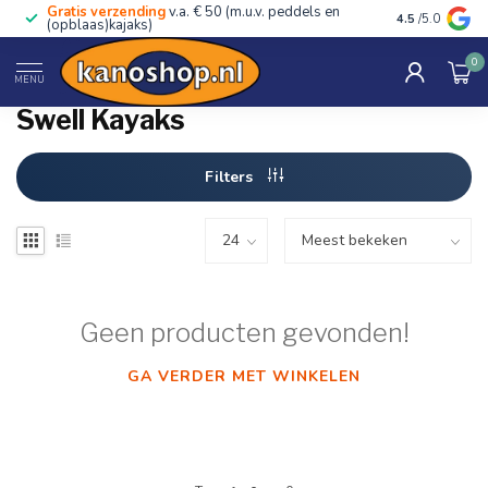
Gratis verzending
v.a. € 50 (m.u.v. peddels en
Advies van ec
4.5
/5.0
(opblaas)kajaks)
0
Home
/
Merken
/
Swell Kayaks
MENU
Swell Kayaks
Filters
Geen producten gevonden!
GA VERDER MET WINKELEN